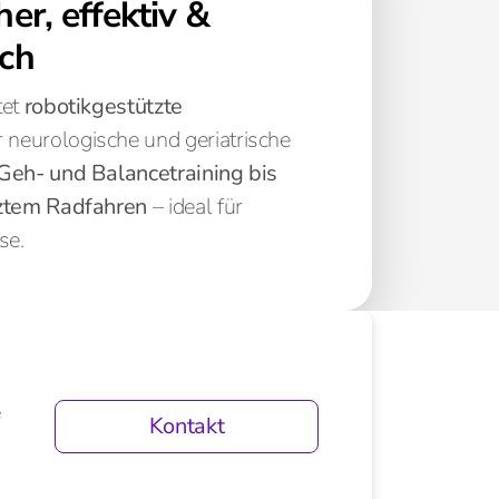
her, effektiv &
ich
tet
robotikgestützte
r neurologische und geriatrische
Geh- und Balancetraining bis
tztem Radfahren
– ideal für
se.
e
Kontakt