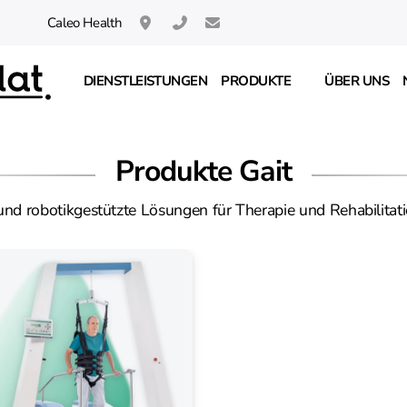
Caleo Health
Neuhofstrasse 14 / 8834 Schindellegi / CH
044 621 60 66 
info@caleo.swiss
DIENSTLEISTUNGEN
PRODUKTE
ÜBER UNS
Produkte Gait
d robotikgestützte Lösungen für Therapie und Rehabilitation. 