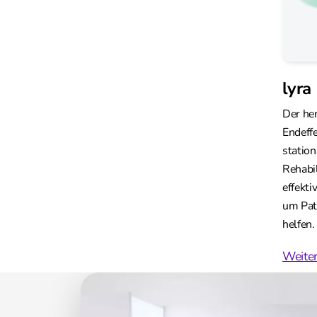
lyra
Der he
Endeffe
statio
Rehabil
effekti
um Pati
helfen.
Weiter