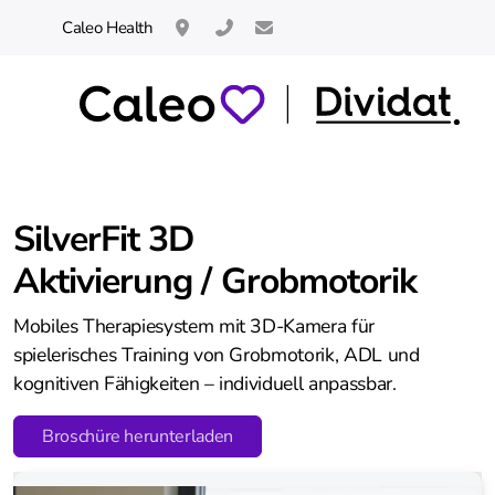
Caleo Health
Neuhofstrasse 14 / 8834 Schindellegi / C
044 621 60 66 
info@caleo.swiss
SilverFit 3D
Aktivierung / Grobmotorik
HUR Kraftgeräte
Mobiles Therapiesystem mit 3D-Kamera für
THERA-Trainer
spielerisches Training von Grobmotorik, ADL und
kognitiven Fähigkeiten – individuell anpassbar.
Cycling
Broschüre herunterladen
toro