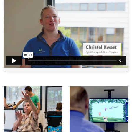
tigo
bemo
mobi
Standing & Balancing
balo
coro
verto
Gait
lyra
Tover