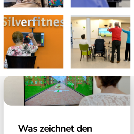
Tovertafel
Pixie
Nustep
T6 Pro
T4 Home
Dividat
Dividat Neuro Gym
Dividat SensoFlex
Silverfit
Was zeichnet den