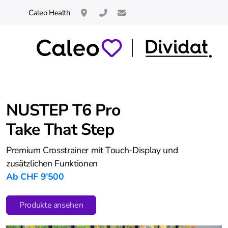
Caleo Health
Neuhofstrasse 14 / 8834 Schindellegi / C
044 621 60 66 
info@caleo.swiss
NUSTEP T6 Pro
Take That Step
HUR Kraftgeräte
Premium Crosstrainer mit Touch-Display und
THERA-Trainer
zusätzlichen Funktionen
Ab CHF 9’500
Cycling
Produkte ansehen
toro