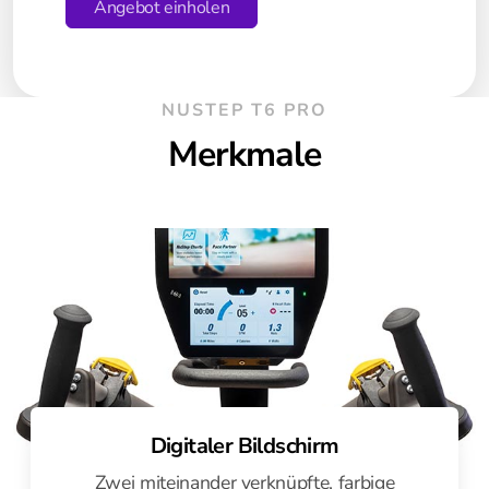
Angebot einholen
Silverfit 3D
Silverfit Mile
NUSTEP T6 PRO
Merkmale
Digitaler Bildschirm
Zwei miteinander verknüpfte, farbige