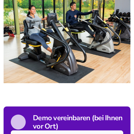
tigo
bemo
mobi
Standing & Balancing
balo
coro
verto
Gait
lyra
Demo vereinbaren (bei Ihnen
vor Ort)
Tover