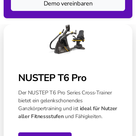
Demo vereinbaren
Tovertafel
Pixie
Nustep
T6 Pro
T4 Home
NUSTEP T6 Pro
Dividat
Der NUSTEP T6 Pro Series Cross-Trainer
Dividat Neuro Gym
bietet ein gelenkschonendes
Ganzkörpertraining und ist
ideal für Nutzer
Dividat SensoFlex
aller Fitnessstufen
und Fähigkeiten.
Silverfit