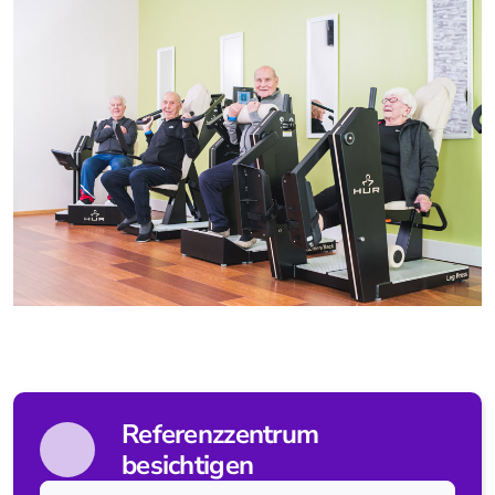
tigo
bemo
mobi
Standing & Balancing
balo
coro
verto
Gait
lyra
Referenzzentrum
besichtigen
Tover