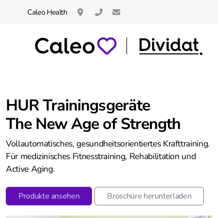
Caleo Health
Neuhofstrasse 14 / 8834 Schindellegi / C
044 621 60 66 
info@caleo.swiss
HUR Trainingsgeräte
The New Age of Strength
HUR Kraftgeräte
Vollautomatisches, gesundheitsorientiertes Krafttraining.
THERA-Trainer
Für medizinisches Fitnesstraining, Rehabilitation und
Active Aging.
Cycling
Produkte ansehen
Broschüre herunterladen
toro