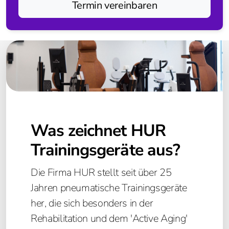
Termin vereinbaren
Tovertafel
Pixie
Nustep
T6 Pro
T4 Home
Was zeichnet HUR
Dividat
Trainingsgeräte aus?
Dividat Neuro Gym
Die Firma HUR stellt seit über 25
Dividat SensoFlex
Jahren pneumatische Trainingsgeräte
her, die sich besonders in der
Silverfit
Rehabilitation und dem 'Active Aging'