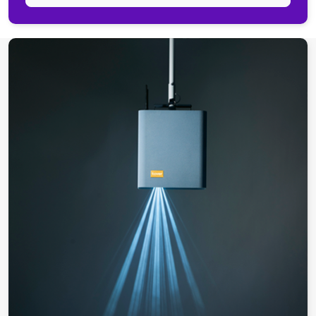
Tovertafel
Pixie
Nustep
T6 Pro
T4 Home
Dividat
Dividat Neuro Gym
Dividat SensoFlex
Silverfit