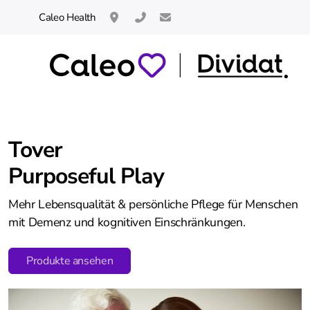
Caleo Health
Neuhofstrasse 14 / 8834 Schindellegi / C
044 621 60 66 
info@caleo.swiss
Tover
Purposeful Play
HUR Kraftgeräte
Mehr Lebensqualität & persönliche Pflege für Menschen
THERA-Trainer
mit Demenz und kognitiven Einschränkungen.
Cycling
Produkte ansehen
toro