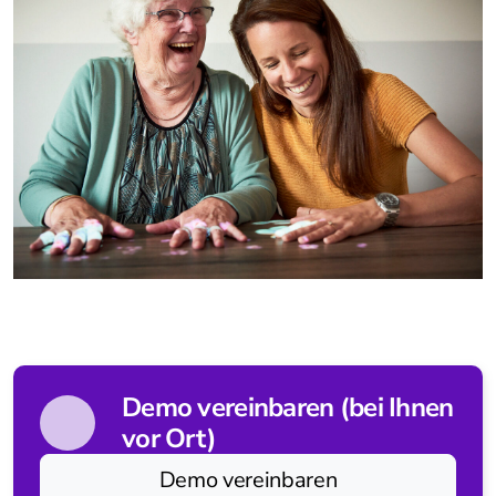
tigo
bemo
mobi
Standing & Balancing
balo
coro
verto
Gait
Demo vereinbaren (bei Ihnen
lyra
vor Ort)
Demo vereinbaren
Tover